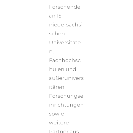
Forschende
an 15
niedersächsi
schen
Universitäte
n,
Fachhochsc
hulen und
außerunivers
itären
Forschungse
inrichtungen
sowie
weitere
Partner aus