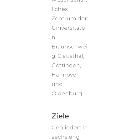
liches
Zentrum der
Universitäte
n
Braunschwei
g, Clausthal,
Göttingen,
Hannover
und
Oldenburg.
Ziele
Gegliedert in
sechs eng