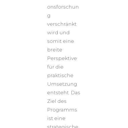
onsforschun
g
verschränkt
wird und
somit eine
breite
Perspektive
für die
praktische
Umsetzung
entsteht. Das
Ziel des
Programms
ist eine
strategische