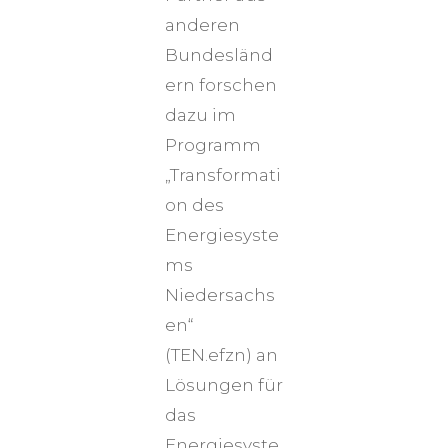
anderen
Bundesländ
ern forschen
dazu im
Programm
„Transformati
on des
Energiesyste
ms
Niedersachs
en“
(TEN.efzn) an
Lösungen für
das
Energiesyste