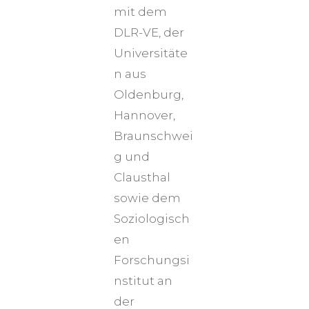
mit dem
DLR-VE, der
Universitäte
n aus
Oldenburg,
Hannover,
Braunschwei
g und
Clausthal
sowie dem
Soziologisch
en
Forschungsi
nstitut an
der