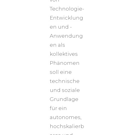
Technologie-
Entwicklung
en und -
Anwendung
en als
kollektives
Phänomen
soll eine
technische
und soziale
Grundlage
für ein
autonomes,
hochskalierb